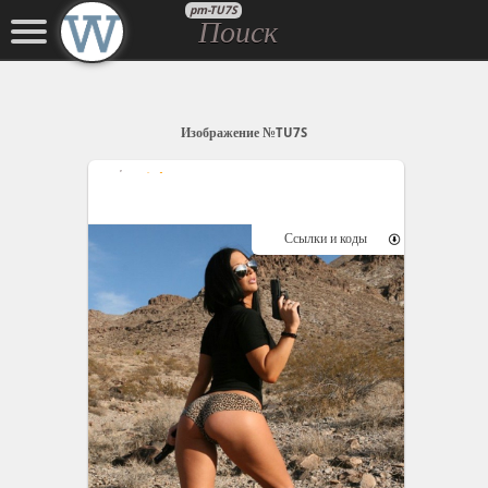
pm-TU7S
Изображение №TU7S
Ссылки и коды